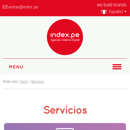
we build brands
ventas@index.pe
Español
MENU
Estas aqui:
Inicio
»
Servicios
Servicios