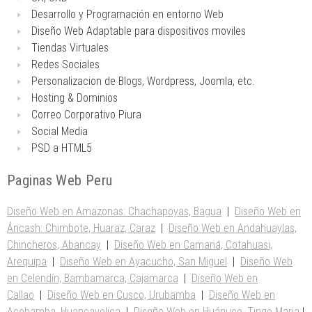
Desarrollo y Programación en entorno Web
Diseño Web Adaptable para dispositivos moviles
Tiendas Virtuales
Redes Sociales
Personalizacion de Blogs, Wordpress, Joomla, etc.
Hosting & Dominios
Correo Corporativo Piura
Social Media
PSD a HTML5
Paginas Web Peru
Diseño Web en Amazonas: Chachapoyas, Bagua
|
Diseño Web en
Áncash: Chimbote, Huaraz, Caraz
|
Diseño Web en Andahuaylas,
Chincheros, Abancay
|
Diseño Web en Camaná, Cotahuasi,
Arequipa
|
Diseño Web en Ayacucho, San Miguel
|
Diseño Web
en Celendín, Bambamarca, Cajamarca
|
Diseño Web en
Callao
|
Diseño Web en Cusco, Urubamba
|
Diseño Web en
Acobamba, Huancavelica
|
Diseño Web en Huánuco, Tingo Maria
|