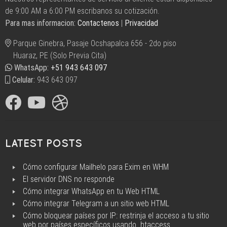
de 9:00 AM a 6:00 PM escribanos su cotización.
Huaraz,
Para mas informacion:
Contactenos
|
Privacidad
Empresas
de
Parque Ginebra, Pasaje Ocshapalca 656 - 2do piso
Hosting
Huaraz, PE (Solo Previa Cita)
en
WhatsApp:
+51 943 643 097
Huaraz,
Celular:
943 643 097
Correos
corporativos
Huaraz,
Empresa
de
LATEST POSTS
dominios
Huaraz,
Cómo configurar Mailhelo para Exim en WHM
Empresa
El servidor DNS no responde
de
Cómo integrar WhatsApp en tu Web HTML
paginas
Cómo integrar Telegram a un sitio web HTML
web
Cómo bloquear países por IP: restrinja el acceso a tu sitio
web por países específicos usando .htaccess