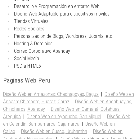
Desarrollo y Programación en entorno Web
Diseño Web Adaptable para dispositivos moviles
Tiendas Virtuales
Redes Sociales
Personalizacion de Blogs, Wordpress, Joomla, etc.
Hosting & Dominios
Correo Corporativo Abancay
Social Media
PSD a HTML5
Paginas Web Peru
Diseño Web en Amazonas: Chachapoyas, Bagua
|
Diseño Web en
Áncash: Chimbote, Huaraz, Caraz
|
Diseño Web en Andahuaylas,
Chincheros, Abancay
|
Diseño Web en Camaná, Cotahuasi,
Arequipa
|
Diseño Web en Ayacucho, San Miguel
|
Diseño Web
en Celendín, Bambamarca, Cajamarca
|
Diseño Web en
Callao
|
Diseño Web en Cusco, Urubamba
|
Diseño Web en
Acobamba, Huancavelica
|
Diseño Web en Huánuco, Tingo Maria
|