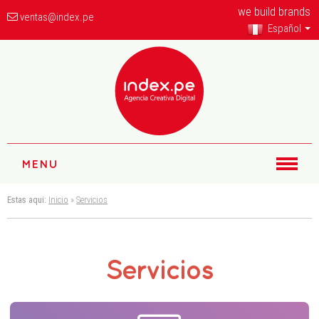
we build brands
ventas@index.pe
Español
MENU
Estas aqui:
Inicio
»
Servicios
Servicios