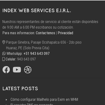
Diseño
Web
INDEX WEB SERVICES E.I.R.L.
Responsive
Perú,
Nuestros representantes de servicio al cliente están disponibles
AMP
de 9:00 AM a 6:00 PM escribanos su cotización.
HTML,
Para mas informacion:
Contactenos
|
Privacidad
Web
Design,
Parque Ginebra, Pasaje Ocshapalca 656 - 2do piso
HTML5,
Huaraz, PE (Solo Previa Cita)
CSS3,
WhatsApp:
+51 943 643 097
#DiseñoWebPeru,
Celular:
943 643 097
Diseño
de
Paginas
Web
Responsive
,
LATEST POSTS
Paginas
Web
Cómo configurar Mailhelo para Exim en WHM
Huaraz
,