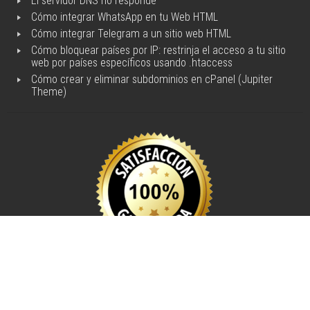
El servidor DNS no responde
Alojamiento
Cómo integrar WhatsApp en tu Web HTML
Web
Cómo integrar Telegram a un sitio web HTML
Peru
,
Cómo bloquear países por IP: restrinja el acceso a tu sitio
web por países específicos usando .htaccess
Hosting
Cómo crear y eliminar subdominios en cPanel (Jupiter
y
Theme)
Dominios
,
Web
Hosting
Peru
,
Responsive
Design
,
Desarrollo
Web
Responsive
(RWD),
Diseño
Web
Métodos de pago aceptados
adaptable