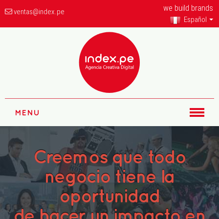
we build brands
ventas@index.pe
Español
MENU
Creemos que todo
negocio tiene la
oportunidad
de hacer un impacto en